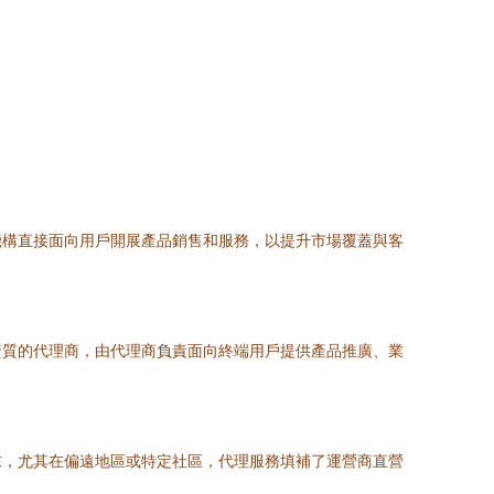
機構直接面向用戶開展產品銷售和服務，以提升市場覆蓋與客
資質的代理商，由代理商負責面向終端用戶提供產品推廣、業
求，尤其在偏遠地區或特定社區，代理服務填補了運營商直營