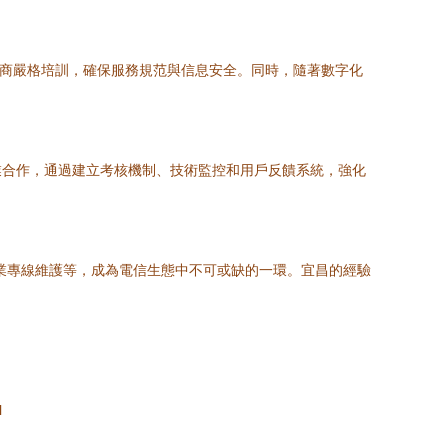
營商嚴格培訓，確保服務規范與信息安全。同時，隨著數字化
業合作，通過建立考核機制、技術監控和用戶反饋系統，強化
業專線維護等，成為電信生態中不可或缺的一環。宜昌的經驗
l