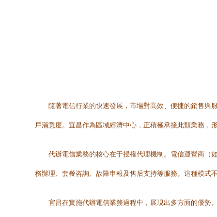
隨著電信行業的快速發展，市場對高效、便捷的銷售與
戶滿意度。宜昌作為區域經濟中心，正積極承接此類業務，
代辦電信業務的核心在于授權代理機制。電信運營商（
務辦理、套餐咨詢、故障申報及售后支持等服務。這種模式
宜昌在實施代辦電信業務過程中，展現出多方面的優勢