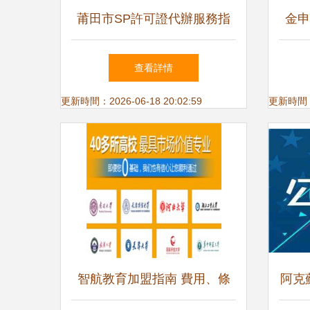
莆田市SP許可證代辦服務指
金申
南 全面解析電信業務經營許
用、
查看詳情
可辦理流程
更新時間：2026-06-18 20:02:59
更新時間：20
智航教育加盟指南 費用、條
阿克