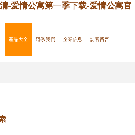
清-爱情公寓第一季下载-爱情公寓官
介
產品大全
聯系我們
企業信息
訪客留言
索