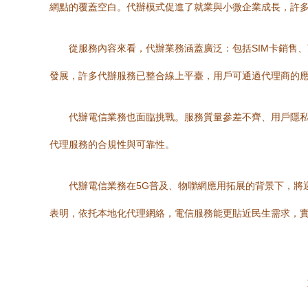
網點的覆蓋空白。代辦模式促進了就業與小微企業成長，許
從服務內容來看，代辦業務涵蓋廣泛：包括SIM卡銷售
發展，許多代辦服務已整合線上平臺，用戶可通過代理商的
代辦電信業務也面臨挑戰。服務質量參差不齊、用戶隱
代理服務的合規性與可靠性。
代辦電信業務在5G普及、物聯網應用拓展的背景下，將
表明，依托本地化代理網絡，電信服務能更貼近民生需求，