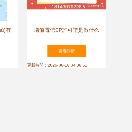
ù)有
增值電信SP許可證是做什么
電信業
的?
查看詳情
yè)通
更新時間：2026-06-18 04:36:51