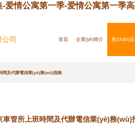
-爱情公寓第一季-爱情公寓第一季高
有限公司
首頁
企業(yè)簡介
產(chǎn)
間及代辦電信業(yè)務(wù)指南
京車管所上班時間及代辦電信業(yè)務(wù)