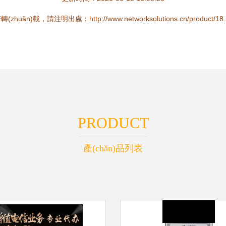
(zhuǎn)載，請注明出處：http://www.networksolutions.cn/product/18.
PRODUCT
產(chǎn)品列表