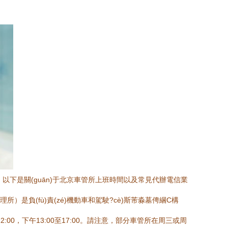
渠道。以下是關(guān)于北京車管所上班時間以及常見代辦電信業
管理所）是負(fù)責(zé)機動車和駕駛?cè)斯芾淼墓俜綑C構
2:00，下午13:00至17:00。請注意，部分車管所在周三或周