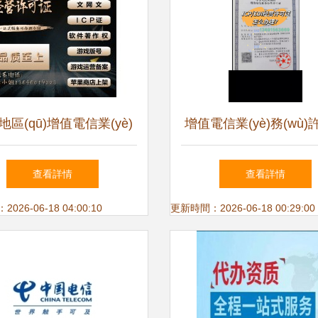
地區(qū)增值電信業(yè)
增值電信業(yè)務(wù)
ù)經(jīng)營許可證辦理指
（ICP、EDI）辦理指
查看詳情
查看詳情
焦互聯(lián)網(wǎng)服
業(yè)代辦服務(wù
26-06-18 04:00:10
更新時間：2026-06-18 00:29:00
ù)與電信業(yè)務(wù)代
辦