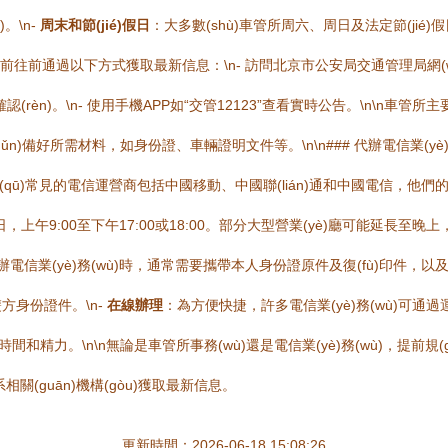
。\n-
周末和節(jié)假日
：大多數(shù)車管所周六、周日及法定節(ji
通過以下方式獲取最新信息：\n- 訪問北京市公安局交通管理局網(wǎng)站（http
認(rèn)。\n- 使用手機APP如“交管12123”查看實時公告。\n\n車管所
hǔn)備好所需材料，如身份證、車輛證明文件等。\n\n### 代辦電信業(yè)
qū)常見的電信運營商包括中國移動、中國聯(lián)通和中國電信，他們的營
上午9:00至下午17:00或18:00。部分大型營業(yè)廳可能延長至晚上
辦電信業(yè)務(wù)時，通常需要攜帶本人身份證原件及復(fù)印件，以及相
方身份證件。\n-
在線辦理
：為方便快捷，許多電信業(yè)務(wù)可通過
和精力。\n\n無論是車管所事務(wù)還是電信業(yè)務(wù)，提前規(
關(guān)機構(gòu)獲取最新信息。
更新時間：2026-06-18 15:08:26