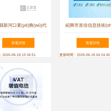
縣新河口業(yè)務(wù)代
紹興市首佳信息技術(sh
 織密服務(wù)網(wǎng)
限公司 專業(yè)代辦
查看詳情
查看詳情
(luò)，便民利企新窗口
(yè)務(wù)，助力企業(
26-06-18 15:34:51
更新時間：2026-06-18 04:24:45
信升級