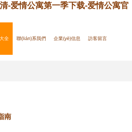
清-爱情公寓第一季下载-爱情公寓官
品大全
聯(lián)系我們
企業(yè)信息
訪客留言
指南