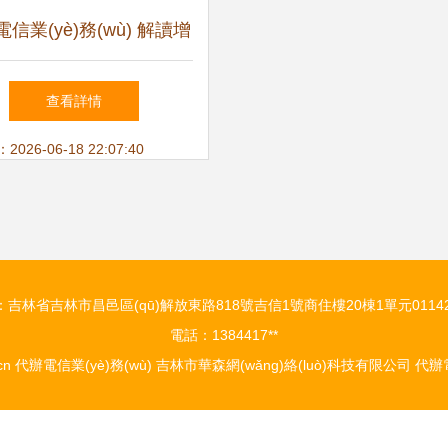
信業(yè)務(wù) 解讀增
信業(yè)務(wù)許可的必
查看詳情
要性與流程
26-06-18 22:07:40
：吉林省吉林市昌邑區(qū)解放東路818號吉信1號商住樓20棟1單元01142
電話：1384417**
cn
代辦電信業(yè)務(wù)
吉林市華森網(wǎng)絡(luò)科技有限公司
代辦電